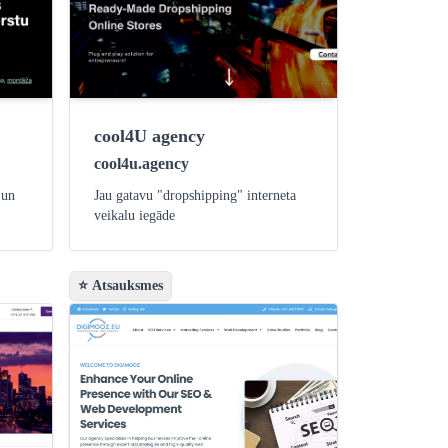
cool4U agency
cool4u.agency
 un
Jau gatavu "dropshipping" interneta
veikalu iegāde
⭐ Atsauksmes