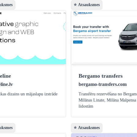
uksmes
⭐ Atsauksmes
eline
Bergamo transfers
line.lv
bergamo-transfers.com
ikas dizains un mājaslapu izstrāde
Transfēru rezervēšana no Bergam
Milānas Linate, Milāna Malpensa
lidostām
uksmes
⭐ Atsauksmes