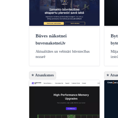
Būves nākotnei
By
buvesnakotnei.lv
byt
Aktualitātes un vebināri būvniecības
Māja
nozarē
izstr
⭐ Atsauksmes
⭐ Atsa