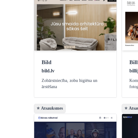
Bild
Bil
bild.lv
billi
Zobārstniecība, zobu higiēna un
Kome
ārstēšana
foto
⭐ Atsauksmes
⭐ Atsa