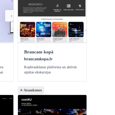
Braucam kopā
braucamkopa.lv
avu
Kopbraukšanas platforma un aktīvās
nai
atpūtas ekskursijas
⭐ Atsauksmes