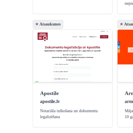
nepi
⭐ Atsauksmes
⭐ Atsa
Apostile
Arm
apostile.lv
arm
Notariāla tulkošana un dokumentu
Mājas
legalizēšana
10 g