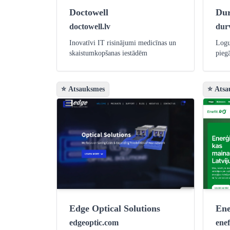
Doctowell
Dur
doctowell.lv
durv
Inovatīvi IT risinājumi medicīnas un
Logu
skaistumkopšanas iestādēm
pieg
⭐ Atsauksmes
⭐ Atsa
Edge Optical Solutions
Ene
edgeoptic.com
enef