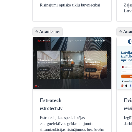
Risinājumi optisko tīklu būvniecībai
Zaļā
Latv
⭐ Atsauksmes
⭐ Atsa
Estrotech
Evi
estrotech.lv
evis
Estrotech, kas specializējas
Izgl
energoefektīvos grīdas un jumtu
darb
siltumizolācijas risinājumos bez šuvēm