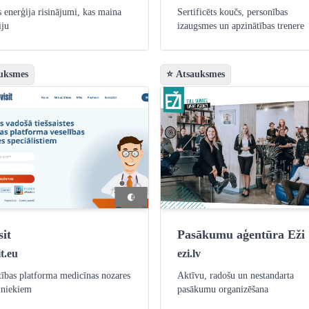
s enerģija risinājumi, kas maina
Sertificēts koučs, personības
iju
izaugsmes un apzinātības trenere
uksmes
⭐ Atsauksmes
sit
Pasākumu aģentūra Eži
it.eu
ezi.lv
ītības platforma medicīnas nozares
Aktīvu, radošu un nestandarta
iniekiem
pasākumu organizēšana