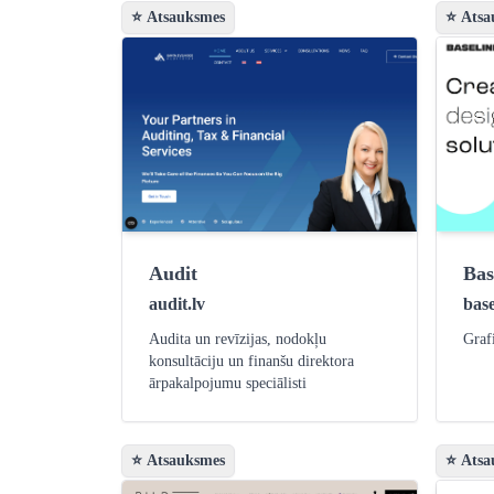
⭐ Atsauksmes
⭐ Atsa
Audit
Bas
audit.lv
base
Audita un revīzijas, nodokļu
Graf
konsultāciju un finanšu direktora
ārpakalpojumu speciālisti
⭐ Atsauksmes
⭐ Atsa