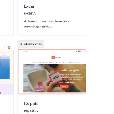
E-car
e-car.lv
Automašīnu noma ar tiešsaistes
rezervācijas sistēmu
⭐ Atsauksmes
💯
Es pats
espats.lv