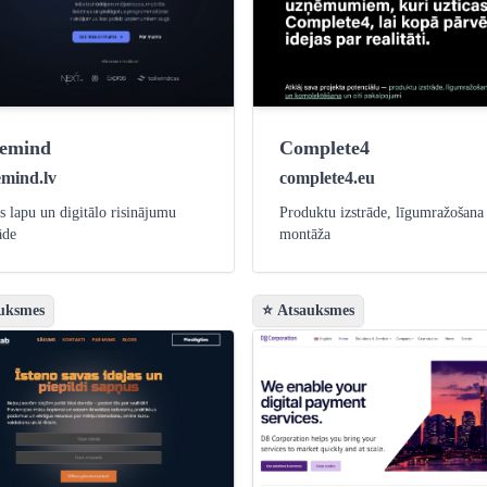
temind
Complete4
emind.lv
complete4.eu
s lapu un digitālo risinājumu
Produktu izstrāde, līgumražošana
āde
montāža
uksmes
⭐ Atsauksmes