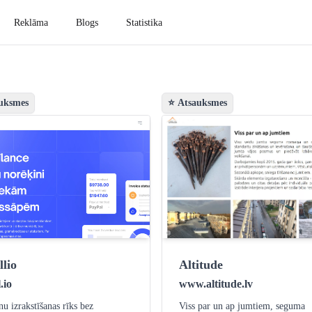
Reklāma
Blogs
Statistika
uksmes
⭐ Atsauksmes
llio
Altitude
l.io
www.altitude.lv
u izrakstīšanas rīks bez
Viss par un ap jumtiem, seguma