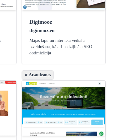
Digimooz
digimooz.eu
s
Mājas lapu un interneta veikalu
izveidošana, kā arī padziļināta SEO
optimizācija
⭐ Atsauksmes