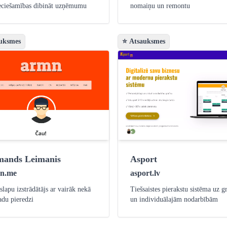
eciešamības dibināt uzņēmumu
nomaiņu un remontu
uksmes
⭐ Atsauksmes
ands Leimanis
Asport
n.me
asport.lv
lapu izstrādātājs ar vairāk nekā
Tiešsaistes pierakstu sistēma uz g
adu pieredzi
un individuālajām nodarbībām