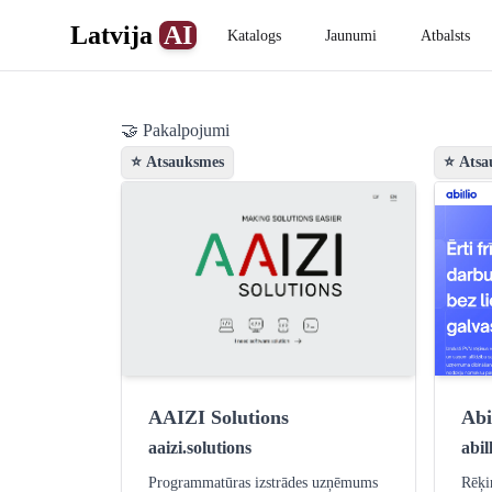
Latvija
AI
Katalogs
Jaunumi
Atbalsts
🤝 Pakalpojumi
⭐ Atsauksmes
⭐ Atsa
AAIZI Solutions
Abi
aaizi.solutions
abil
Programmatūras izstrādes uzņēmums
Rēķin