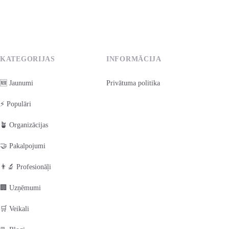
KATEGORIJAS
INFORMĀCIJA
🆕 Jaunumi
Privātuma politika
⚡ Populāri
🪴 Organizācijas
🤝 Pakalpojumi
👨‍🔬 Profesionāļi
🏢 Uzņēmumi
🛒 Veikali