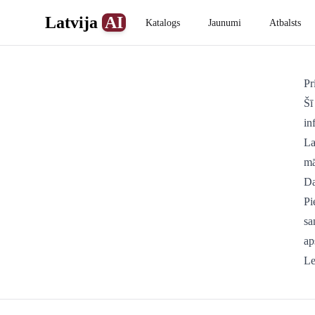
Latvija
AI
Katalogs
Jaunumi
Atbalsts
Pr
Šī
in
La
mā
Da
Pi
sa
ap
Le
Footer