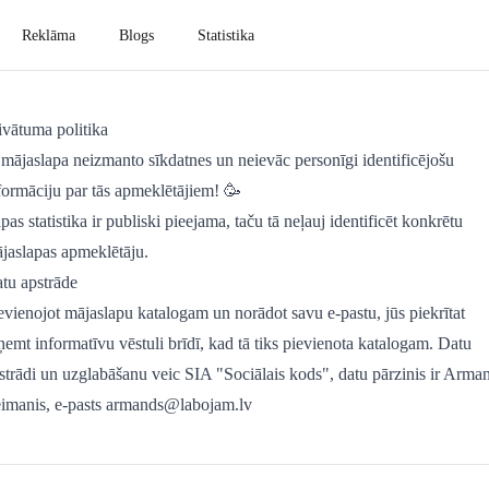
Reklāma
Blogs
Statistika
ivātuma politika
 mājaslapa neizmanto sīkdatnes un neievāc personīgi identificējošu
formāciju par tās apmeklētājiem! 🥳
pas statistika ir publiski pieejama, taču tā neļauj identificēt konkrētu
jaslapas apmeklētāju.
tu apstrāde
evienojot mājaslapu katalogam un norādot savu e-pastu, jūs piekrītat
ņemt informatīvu vēstuli brīdī, kad tā tiks pievienota katalogam. Datu
strādi un uzglabāšanu veic SIA "Sociālais kods", datu pārzinis ir Arma
imanis, e-pasts
armands@labojam.lv