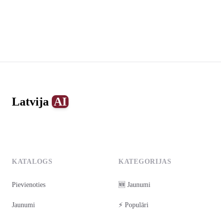
Footer
Latvija
AI
0
1
2
3
4
KATALOGS
KATEGORIJAS
Pievienoties
🆕 Jaunumi
Jaunumi
⚡ Populāri