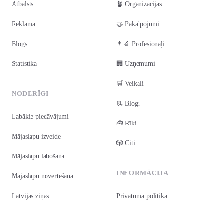
Atbalsts
🪴 Organizācijas
Reklāma
🤝 Pakalpojumi
Blogs
👨‍🔬 Profesionāļi
Statistika
🏢 Uzņēmumi
🛒 Veikali
NODERĪGI
📃 Blogi
Labākie piedāvājumi
🧰 Rīki
Mājaslapu izveide
🎲 Citi
Mājaslapu labošana
INFORMĀCIJA
Mājaslapu novērtēšana
Latvijas ziņas
Privātuma politika