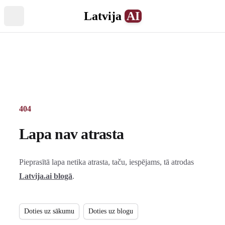
Latvija
AI
Atvērt izvēlni
404
Lapa nav atrasta
Pieprasītā lapa netika atrasta, taču, iespējams, tā atrodas
Latvija.ai blogā
.
Doties uz sākumu
Doties uz blogu