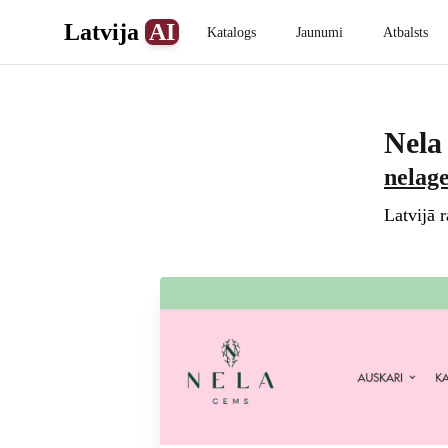
Latvija
AI
Katalogs
Jaunumi
Atbalsts
Nela
nelag
Latvijā 