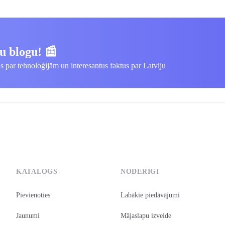
u blogu! 📰
us par tehnoloģijām un interesantus faktus par Latviju
KATALOGS
NODERĪGI
Pievienoties
Labākie piedāvājumi
Jaunumi
Mājaslapu izveide