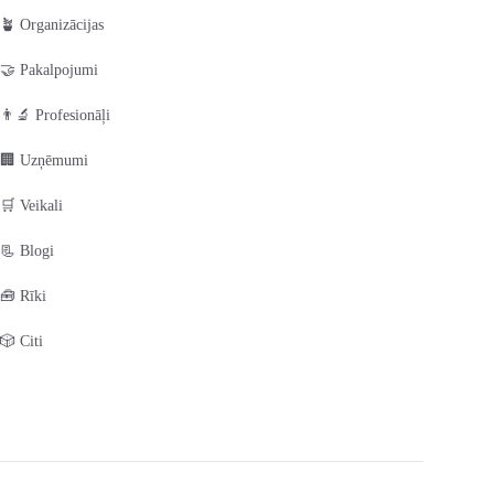
🪴 Organizācijas
🤝 Pakalpojumi
👨‍🔬 Profesionāļi
🏢 Uzņēmumi
🛒 Veikali
📃 Blogi
🧰 Rīki
🎲 Citi