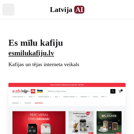
Latvija
AI
Atvērt izvēlni
Es mīlu kafiju
esmilukafiju.lv
Kafijas un tējas interneta veikals