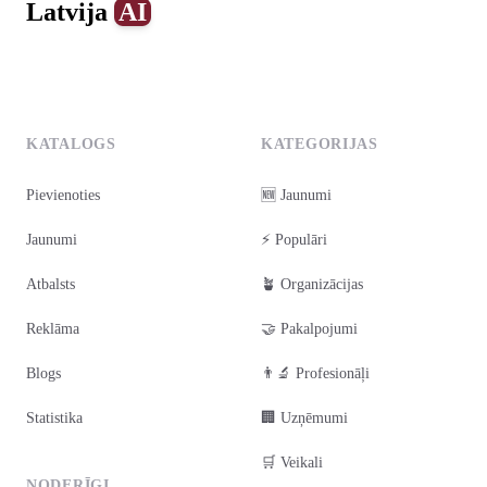
Latvija
AI
0
1
2
3
4
KATALOGS
KATEGORIJAS
Pievienoties
🆕 Jaunumi
Jaunumi
⚡ Populāri
Atbalsts
🪴 Organizācijas
Reklāma
🤝 Pakalpojumi
Blogs
👨‍🔬 Profesionāļi
Statistika
🏢 Uzņēmumi
🛒 Veikali
NODERĪGI