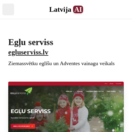
Latvija
AI
Atvērt izvēlni
Egļu serviss
egluserviss.lv
Ziemassvētku eglīšu un Adventes vainagu veikals