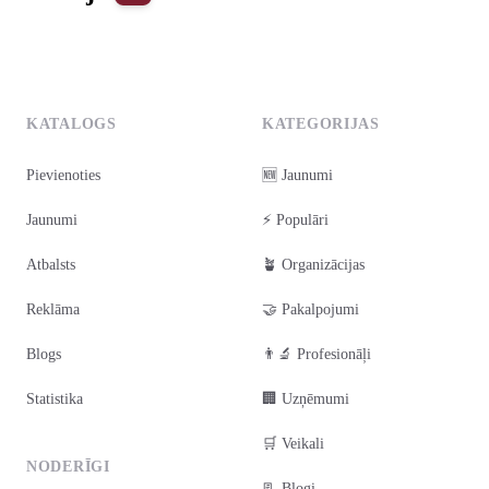
0
1
2
3
4
KATALOGS
KATEGORIJAS
Pievienoties
🆕 Jaunumi
Jaunumi
⚡ Populāri
Atbalsts
🪴 Organizācijas
Reklāma
🤝 Pakalpojumi
Blogs
👨‍🔬 Profesionāļi
Statistika
🏢 Uzņēmumi
🛒 Veikali
NODERĪGI
📃 Blogi