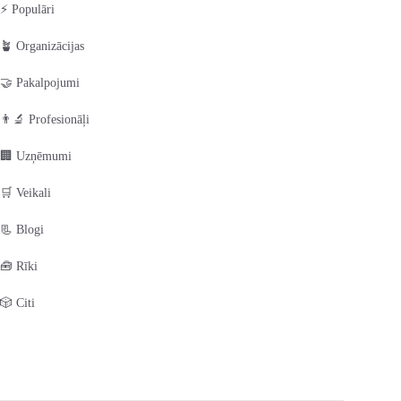
⚡ Populāri
🪴 Organizācijas
🤝 Pakalpojumi
👨‍🔬 Profesionāļi
🏢 Uzņēmumi
🛒 Veikali
📃 Blogi
🧰 Rīki
🎲 Citi