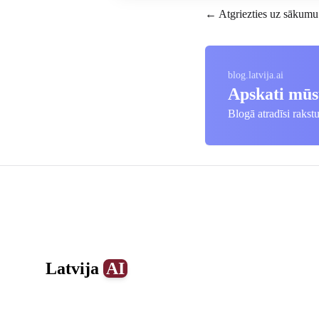
← Atgriezties uz sākumu
blog.latvija.ai
Apskati mūs
Blogā atradīsi rakst
Footer
Latvija
AI
0
1
2
3
4