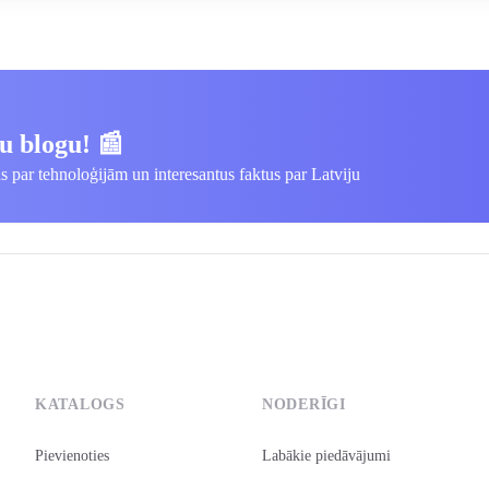
u blogu! 📰
us par tehnoloģijām un interesantus faktus par Latviju
KATALOGS
NODERĪGI
Pievienoties
Labākie piedāvājumi