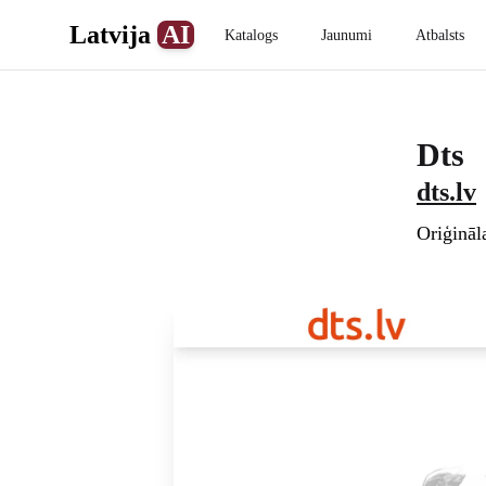
Latvija
AI
Katalogs
Jaunumi
Atbalsts
Dts
dts.lv
Oriģināl