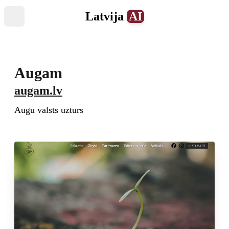
Latvija
AI
Atvērt izvēlni
Augam
augam.lv
Augu valsts uzturs