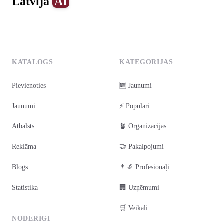
Latvija
AI
0
1
2
3
4
KATALOGS
KATEGORIJAS
Pievienoties
🆕 Jaunumi
Jaunumi
⚡ Populāri
Atbalsts
🪴 Organizācijas
Reklāma
🤝 Pakalpojumi
Blogs
👨‍🔬 Profesionāļi
Statistika
🏢 Uzņēmumi
🛒 Veikali
NODERĪGI