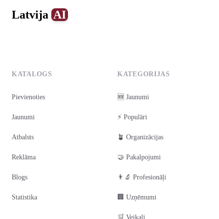
Latvija
AI
0
1
2
3
4
KATALOGS
KATEGORIJAS
Pievienoties
🆕 Jaunumi
Jaunumi
⚡ Populāri
Atbalsts
🪴 Organizācijas
Reklāma
🤝 Pakalpojumi
Blogs
👨‍🔬 Profesionāļi
Statistika
🏢 Uzņēmumi
🛒 Veikali