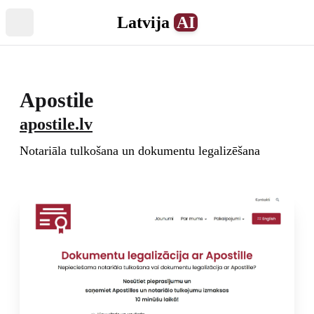
Latvija
AI
Atvērt izvēlni
Apostile
apostile.lv
Notariāla tulkošana un dokumentu legalizēšana