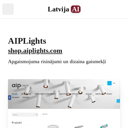
Latvija
AI
Atvērt izvēlni
AIPLights
shop.aiplights.com
Apgaismojuma risinājumi un dizaina gaismekļi