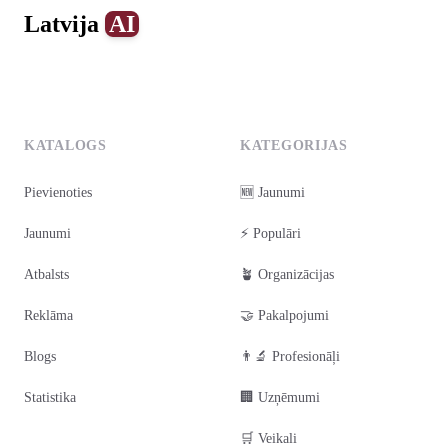
Latvija
AI
0
1
2
3
4
KATALOGS
KATEGORIJAS
Pievienoties
🆕 Jaunumi
Jaunumi
⚡ Populāri
Atbalsts
🪴 Organizācijas
Reklāma
🤝 Pakalpojumi
Blogs
👨‍🔬 Profesionāļi
Statistika
🏢 Uzņēmumi
🛒 Veikali